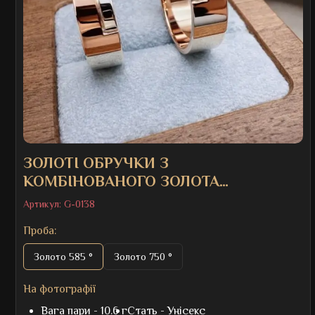
ЗОЛОТІ ОБРУЧКИ З
КОМБІНОВАНОГО ЗОЛОТА
«ЄДНІСТЬ»
Артикул:
G-0138
Проба:
Золото 585 °
Золото 750 °
На фотографії
Вага пари -
10.6 г
Стать -
Унісекс