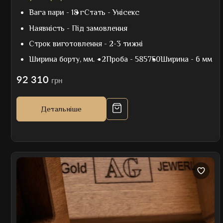
Вага пари -
18 г
Стать -
Унісекс
Наявність -
Під замовлення
Строк виготовлення -
2-3 тижні
Ширина борту, мм. -
2
Проба -
585750
Ширина -
6 мм
92 310
грн
Детальніше