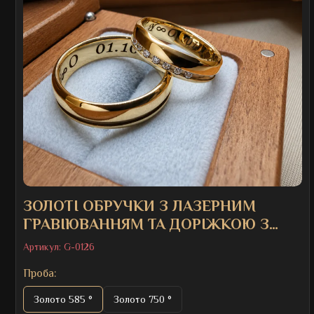
ЗОЛОТІ ОБРУЧКИ З ЛАЗЕРНИМ
ГРАВІЮВАННЯМ ТА ДОРІЖКОЮ З
КАМІННЯМ
Артикул:
G-0126
Проба:
Золото 585 °
Золото 750 °