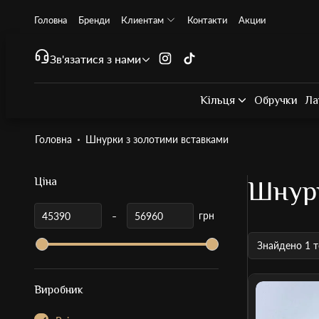
Головна
Бренди
Клиентам
Контакти
Акции
Зв'язатися з нами
Кільця
Обручки
Ла
Головна
Шнурки з золотими вставками
Ціна
Шнурк
-
грн
Знайдено
1 т
Виробник