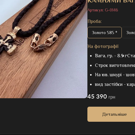
КАМНЯМИ ВАГ
Артикул:
G-0146
Проба:
Золото 585 °
Золо
На фотографії
Вага, гр. -
8.9 г
Ста
Строк виготовлен
На юв. шнурі -
шов
вид застібки -
кар
45 390
грн
Детальніше