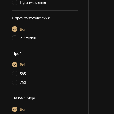
Під замовлення
Строк виготовлення
Всі
2-3 тижні
Проба
Всі
585
750
На юв. шнурі
Всі