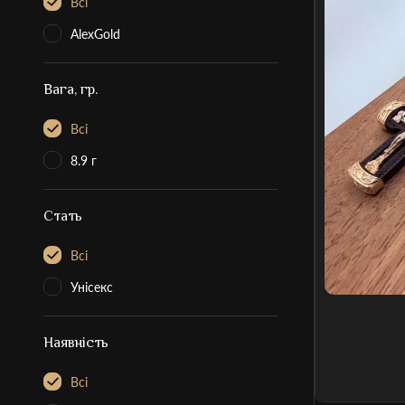
Всі
АlexGold
Вага, гр.
Всі
8.9 г
Стать
Всі
Унісекс
Наявність
Всі