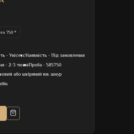
А
то 750 °
ть -
Унісекс
Наявність -
Під замовлення
ня -
2-3 тижні
Проба -
585750
ковий або шкіряний юв. шнур
абін