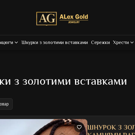
нцюги
Шнурки з золотими вставками
Сережки
Хрести
и з золотими вставками
овар
ШНУРОК З ЗО