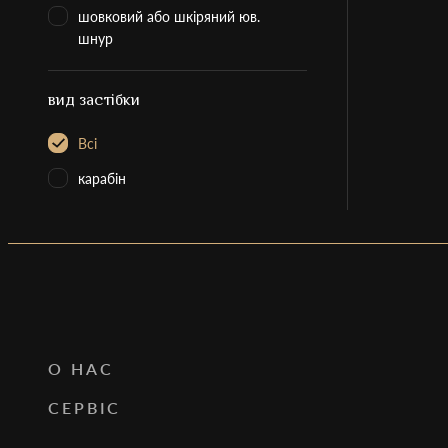
шовковий або шкіряний юв.
шнур
вид застібки
Всі
карабін
О НАС
СЕРВІС