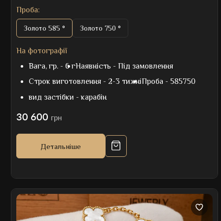
Проба:
Золото 585 °
Золото 750 °
На фотографії
Вага, гр. -
6 г
Наявність -
Під замовлення
Строк виготовлення -
2-3 тижні
Проба -
585750
вид застібки -
карабін
30 600
грн
Детальніше