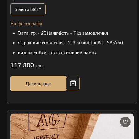
Золото 585 °
На фотографії
Вага, гр. -
23
Наявність -
Під замовлення
Строк виготовлення -
2-3 тижні
Проба -
585750
вид застібки -
ексклюзивний замок
117 300
грн
Детальніше