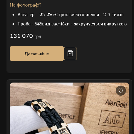
На фотографії
Вага, гр. -
23-25 г
Строк виготовлення -
2-3 тижні
Проба -
585
вид застібки -
закручується викруткою
131 070
грн
Детальніше