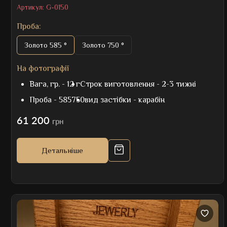
Артикул:
G-0150
Проба:
Золото 585 °
Золото 750 °
На фотографії
Вага, гр. -
12 г
Строк виготовлення -
2-3 тижні
Проба -
585750
вид застібки -
карабін
61 200
грн
Детальніше