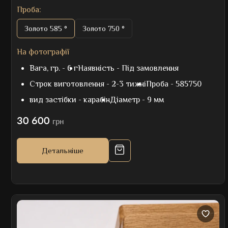
Проба:
Золото 585 °
Золото 750 °
На фотографії
Вага, гр. -
6 г
Наявність -
Під замовлення
Строк виготовлення -
2-3 тижні
Проба -
585750
вид застібки -
карабін
Діаметр -
9 мм
30 600
грн
Детальніше