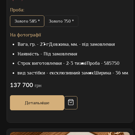
Проба:
Золото 585 °
Золото 750 °
На фотографії
Вага, гр. -
27 г
Довжина, мм. -
під замовлення
Наявність -
Під замовлення
Строк виготовлення -
2-3 тижні
Проба -
585750
вид застібки -
ексклюзивний замок
Ширина -
36 мм
137 700
грн
Детальніше