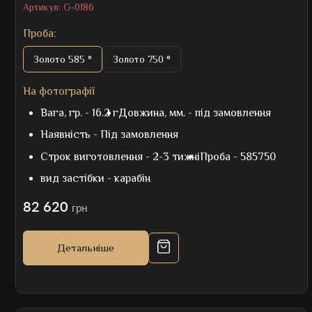
Артикул:
G-0186
Проба:
Золото 585 °
Золото 750 °
На фотографії
Вага, гр. -
16.2 г
Довжина, мм. -
під замовлення
Наявність -
Під замовлення
Строк виготовлення -
2-3 тижні
Проба -
585750
вид застібки -
карабін
82 620
грн
Детальніше