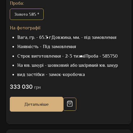
Проба:
Золото 585 °
На фотографії
Вага, гр. -
65.3 г
Довжина, мм. -
під замовлення
Наявність -
Під замовлення
Строк виготовлення -
2-3 тижні
Проба -
585750
На юв. шнурі -
шовковий або шкіряний юв. шнур
вид застібки -
замок-коробочка
333 030
грн
Детальніше