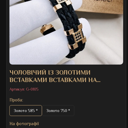
ЧОЛОВІЧИЙ ІЗ ЗОЛОТИМИ
ВСТАВКАМИ ВСТАВКАМИ НА
ЧОРНОМУ ПЛЕТЕНОМУ ШНУРІ
Артикул:
G-0105
Проба:
Золото 585 °
Золото 750 °
На фотографії