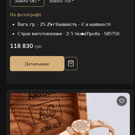
Золото 585 °
Золото 750 °
На фотографії
Вага, гр. -
23-25 г
Наявність -
Є в наявності
Строк виготовлення -
2-3 тижні
Проба -
585750
118 830
грн
Детальніше