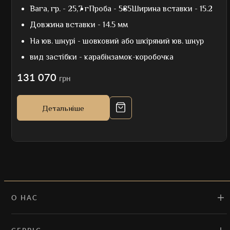
Вага, гр. -
25,7 г
Проба -
585
Ширина вставки -
15.2
Довжина вставки -
14.5 мм
На юв. шнурі -
шовковий або шкіряний юв. шнур
вид застібки -
карабінзамок-коробочка
131 070
грн
Детальніше
О НАС